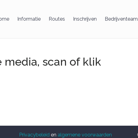
ome
Informatie
Routes
Inschrijven
Bedrijventeam
 media, scan of klik
Privacybeleid
en
algemene voorwaarden